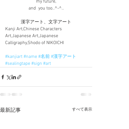
my future,
and  you too..^-^..
漢字アート、文字アート
Kanji Art,Chinese Characters 
Art,Japanese Art,Japanese 
Calligraphy,Shodo of NIKOICHI 
#kanjiart
#name
#名前
#漢字アート
#sealingtape
#sign
#art
すべて表示
最新記事