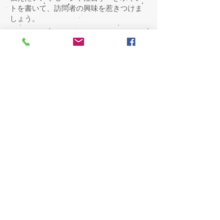
トを書いて、訪問者の興味を惹きつけま
しょう。
詳細はこちら
©2017NIKOICHI
Privacy policy
プライバシーポリシー
Terms of service
利用規約
Tact on specified commercial
transactions
特定商取引法に基づく表記
NFTと購入特典画像の所有者の権利と禁止事項