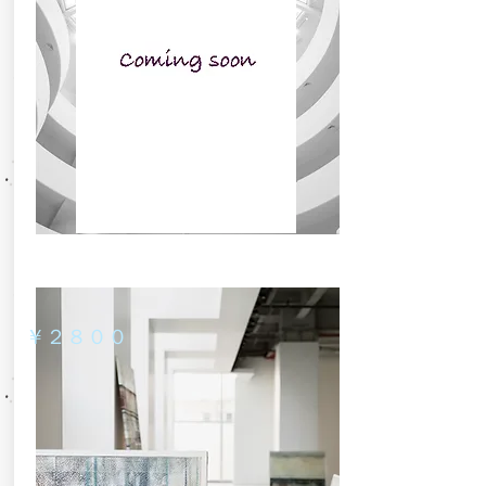
​￥２８００