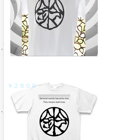
​￥２８００