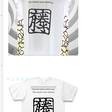
​￥２８００