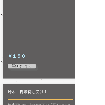
￥１５０
詳細はこちら
鈴木 携帯待ち受け１