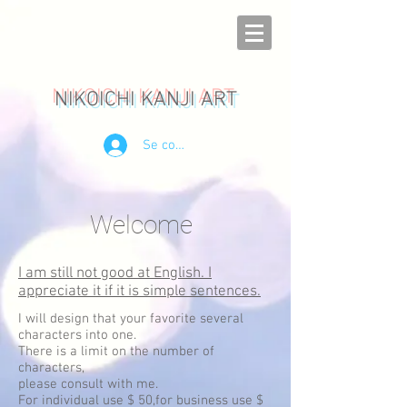
NIKOICHI KANJI ART
Se connecter
Welcome
I am still not good at English. I
appreciate it if it is simple sentences.
I will design that your favorite several
characters into one.
There is a limit on the number of
characters,
please consult with me.
For individual use $ 50,for business use $