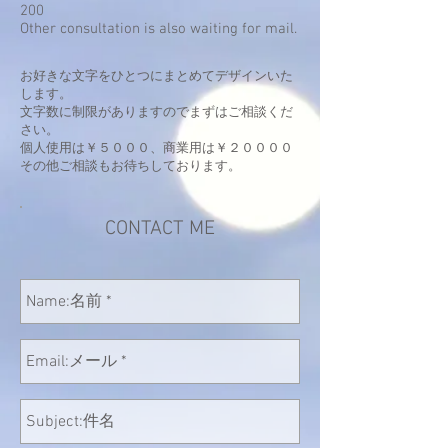
200
Other consultation is also waiting for mail.
お好きな文字をひとつにまとめてデザインいた
します。
文字数に制限がありますのでまずはご相談くだ
さい。
個人使用は￥５０００、商業用は￥２００００
その他ご相談もお待ちしております。
CONTACT ME