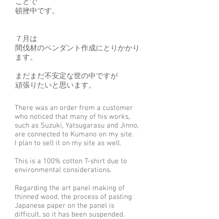
ことで
頓挫中です。
７月は
間伐材のペンダント作成にとりかかり
ます。
まだまだ不安定な世の中ですが
​頑張りたいと思います。
There was an order from a customer
who noticed that many of his works,
such as Suzuki, Yatsugarasu and Jinno,
are connected to Kumano on my site.
I plan to sell it on my site as well.
This is a 100% cotton T-shirt due to
environmental considerations.
Regarding the art panel making of
thinned wood, the process of pasting
Japanese paper on the panel is
difficult, so it has been suspended.