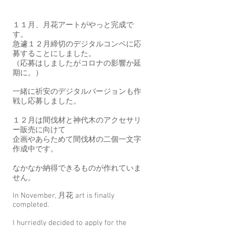
１１月、月花アートがやっと完成で
す。
急遽１２月締切のデジタルコンペに応
募することにしました。
（応募はしましたがコロナの影響か延
期に。）
一緒に祈安のデジタルバージョンも作
戦し応募しました。
１２月は間伐材と神代木のアクセサリ
ー販売に向けて
企画やあらためて間伐材の二個一文字
作成中です。
​なかなか納得できるものが作れていま
せん。
In November, 月花 art is finally
completed.
I hurriedly decided to apply for the