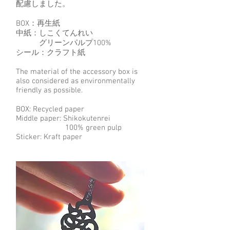
配慮しました。
BOX：再生紙
​中紙：しこくてんれい
グリーンパルプ100%
シール：クラフト紙
The material of the accessory box is
also considered as environmentally
friendly as possible.
BOX: Recycled paper
Middle paper: Shikokutenrei
100% green pulp
Sticker: Kraft paper