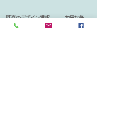
​既存のデザイン選択 → 大幅な修
正 → デザインの確認
￥２００００
￥４０００
商品のみの購入
＊すでにご購入済みのデザインで製品作
​商品の選択 → デザインの確
成される場合
商用利用不可
認
￥商品ごと
商用
画像の購入
​デザインのフルオーダー → ラフ
配置確認 → 作成 → デザイン
の確認