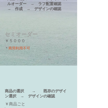
ルオーダー → ラフ配置確認
→ 作成 → デザインの確認
セミオーダー
￥５０００
＊
商用利用不可
​商品の選択 → 既存のデザイ
ン選択 → デザインの確認
￥商品ごと